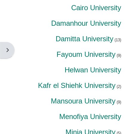
Cairo University
Damanhour University
Damitta University
(13)
فتح دُ
Fayoum University
(9)
Helwan University
Kafr el Shiehk University
(2)
Mansoura University
(9)
Menofiya University
Minia University
(5)