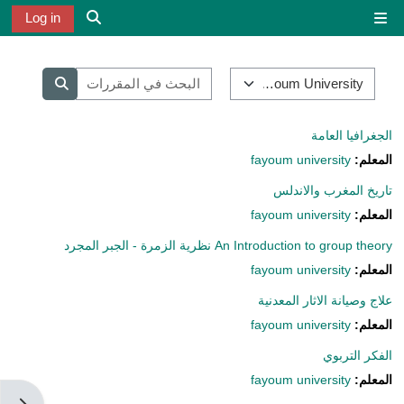
خطى إلى المحتوى الرئيسي
Log in
واجهة جانبية
تبديل إدخال الب
تصنيفات المقررات
البحث في المق
البحث في ا
الجغرافيا العامة
المعلم:
fayoum university
تاريخ المغرب والاندلس
المعلم:
fayoum university
An Introduction to group theory نظرية الزمرة - الجبر المجرد
المعلم:
fayoum university
علاج وصيانة الاثار المعدنية
المعلم:
fayoum university
الفكر التربوي
المعلم:
fayoum university
فتح دُ