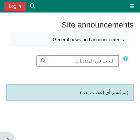
خطى إلى المحتوى الرئيسي
Log in
واجهة جانبية
تبديل إدخال الب
Site announcements
متطلبات الإكمال
General news and announcements
البحث في المنتديات
البحث في المنتديات
(لم تُنشر أي إعلانات بعد.)
فتح دُ