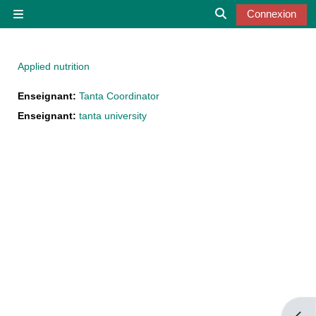
Passer au contenu principal
Connexion
Panneau latéral
Activer/désactiver 
Applied nutrition
Enseignant:
Tanta Coordinator
Enseignant:
tanta university
Ouvri