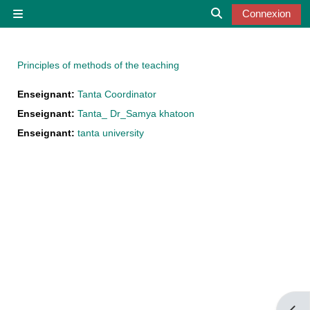
Passer au contenu principal
Connexion
Panneau latéral
Activer/désactiver 
Principles of methods of the teaching
Enseignant:
Tanta Coordinator
Enseignant:
Tanta_ Dr_Samya khatoon
Enseignant:
tanta university
Ouvri