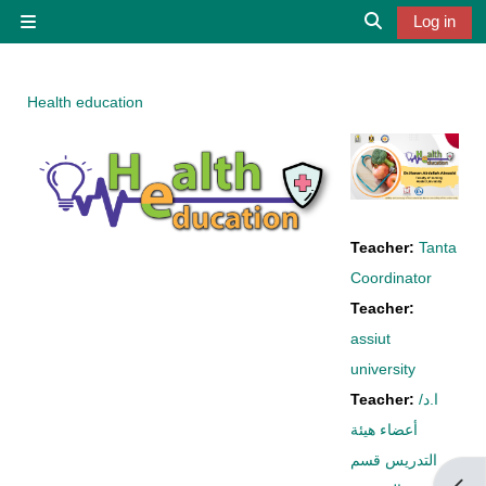
Skip to main content
Log in
Side panel
Toggle search 
Health education
Teacher:
Tanta
Coordinator
Teacher:
assiut
university
Teacher:
ا.د/
أعضاء هيئة
التدريس قسم
Open